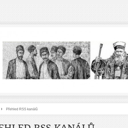
›
Přehled RSS kanálů
EHLED RSS KANÁLŮ