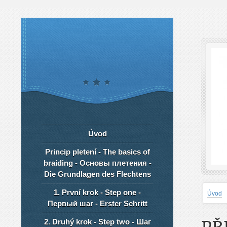
Úvod
Princip pletení - The basics of
braiding - Основы плетения -
Die Grundlagen des Flechtens
1. První krok - Step one -
Úvod
Первый шаг - Erster Schritt
2. Druhý krok - Step two - Шаг
PŘ