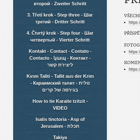
второй - Zweiter Schritt
3. Třetí krok - Step three - Шаг
VŠECH
третий - Dritter Schritt
https:
4. Čtvrtý krok - Step four - Шаг
PŘÍSP
четвертый - Vierter Schritt
FOTOG
Kontakt - Contact - Contato -
https:
Contacto - կապ - Контакт -
KOME
ליצירת קשר
https:
Kırım Taliti - Tallit aus der Krim
- Караимский талит - טלית
בגירסה של קרים
How to tie Karaite tzitzit -
VIDEO
Isatis tinctoria - Asp of
Jerusalem - תכלת
Takiya