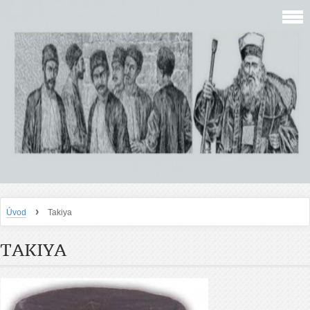
›
Úvod
Takiya
TAKIYA