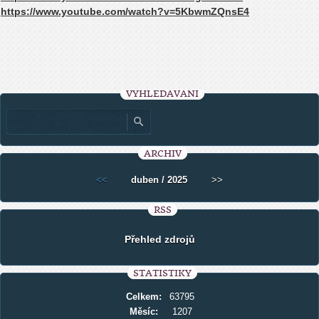
https://www.youtube.com/watch?v=5KbwmZQnsE4
VYHLEDÁVÁNÍ
ARCHIV
<<
duben / 2025
>>
RSS
Přehled zdrojů
STATISTIKY
Celkem:
63795
Měsíc:
1207