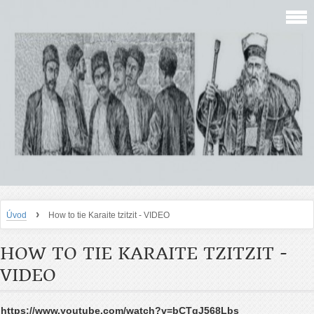
›
Úvod
How to tie Karaite tzitzit - VIDEO
HOW TO TIE KARAITE TZITZIT -
VIDEO
https://www.youtube.com/watch?v=bCTgJ568Lbs